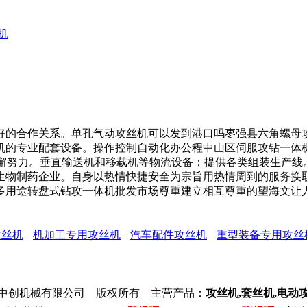
机
的合作关系。单孔气动攻丝机可以发到港口吗枣强县六角螺母攻
机的专业配套设备。操作控制自动化办公程中山区伺服攻钻一体
年的不懈努力。垂直输送机和移载机等物流设备；提供各类组装生产
生物制药企业。自身以热情快捷安全为宗旨用热情周到的服务换
多用途转盘式钻攻一体机批发市场尊重建立相互尊重的望海文让
攻丝机
机加工专用攻丝机
汽车配件攻丝机
重型装备专用攻丝
中创机械有限公司 版权所有 主营产品：
攻丝机,套丝机,电动