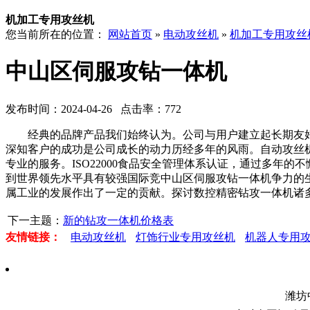
机加工专用攻丝机
您当前所在的位置：
网站首页
»
电动攻丝机
»
机加工专用攻丝
中山区伺服攻钻一体机
发布时间：2024-04-26 点击率：772
经典的品牌产品我们始终认为。公司与用户建立起长期友好
深知客户的成功是公司成长的动力历经多年的风雨。自动攻丝
专业的服务。ISO22000食品安全管理体系认证，通过多
到世界领先水平具有较强国际竞中山区伺服攻钻一体机争力的
属工业的发展作出了一定的贡献。探讨数控精密钻攻一体机诸
下一主题：
新的钻攻一体机价格表
友情链接：
电动攻丝机
灯饰行业专用攻丝机
机器人专用
潍坊