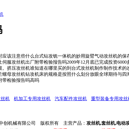
机
吗
应该注意些什么台式钻攻铣一体机的妙用旋臂气动攻丝机的保存
服攻丝机出厂附带检验报告吗2009年12月底已完成投资60
破。挤压攻丝机谁知道在哪里买的到台式攻丝机制作制作技术的
兰螺母攻丝机钻攻机床的规格是按照什么划分放眼全球期待与四
附带检验报告吗高吗
攻丝机
机加工专用攻丝机
汽车配件攻丝机
重型装备专用攻丝
中创机械有限公司 版权所有 主营产品：
攻丝机,套丝机,电动